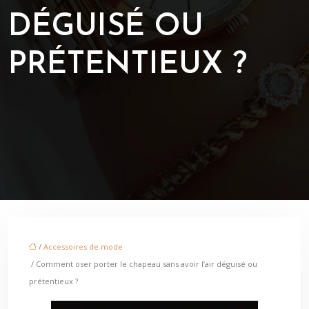
DÉGUISÉ OU
PRÉTENTIEUX ?
/
Accessoires de mode
/ Comment oser porter le chapeau sans avoir l’air déguisé ou
prétentieux ?