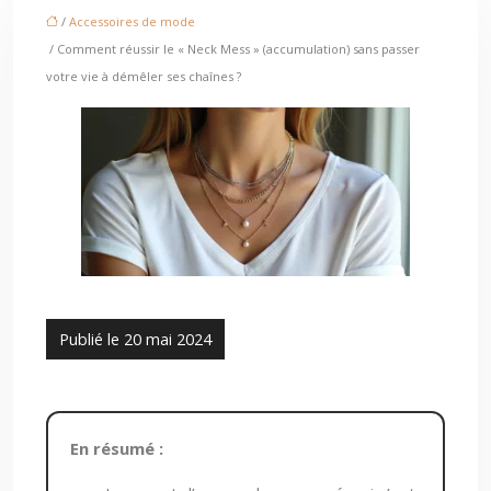
/
Accessoires de mode
/ Comment réussir le « Neck Mess » (accumulation) sans passer
votre vie à démêler ses chaînes ?
Publié le 20 mai 2024
En résumé :