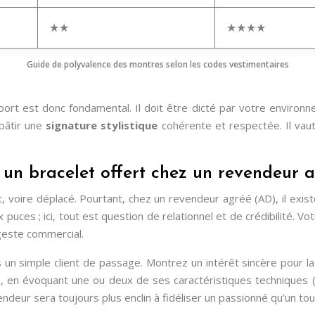
★★
★★★★
Guide de polyvalence des montres selon les codes vestimentaires
sport est donc fondamental. Il doit être dicté par votre environ
 bâtir une
signature stylistique
cohérente et respectée. Il va
un bracelet offert chez un revendeur a
nt, voire déplacé. Pourtant, chez un revendeur agréé (AD), il ex
puces ; ici, tout est question de relationnel et de crédibilité. Vo
n geste commercial.
 simple client de passage. Montrez un intérêt sincère pour la 
e, en évoquant une ou deux de ses caractéristiques techniques
ndeur sera toujours plus enclin à fidéliser un passionné qu’un tou