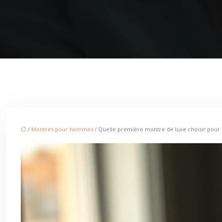
/
Montres pour hommes
/ Quelle première montre de luxe choisir pour