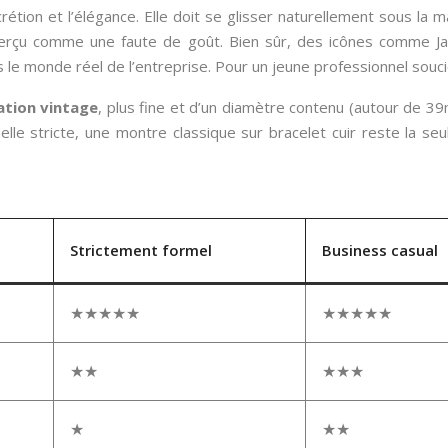
tion et l’élégance. Elle doit se glisser naturellement sous la ma
perçu comme une faute de goût. Bien sûr, des icônes comme Jam
e monde réel de l’entreprise. Pour un jeune professionnel soucieux
ation vintage
, plus fine et d’un diamètre contenu (autour de 39
e stricte, une montre classique sur bracelet cuir reste la seule
Strictement formel
Business casual
★★★★★
★★★★★
★★
★★★
★
★★