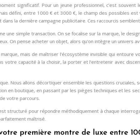
ment significatif. Pour un jeune professionnel, c’est souvent 
ais défini, entre 1000 € et 3000 €, le champ des possibles est v
t dans la dernière campagne publicitaire. Ces raccourcis semblent r
 une simple transaction. On se focalise sur la marque, le design
teux. On pense acheter un objet, alors qu’on intègre un univers 
re » marque, mais de maîtriser l’écosystème invisible qui entoure
re capacité à la choisir, la porter et l’entretenir avec discerne
iatique. Nous allons décortiquer ensemble les questions cruciales
iation en boutique, en passant par les pièges techniques et les 
 de votre parcours.
est structuré pour répondre méthodiquement à chaque interrog
parfaitement maîtrisé.
votre première montre de luxe entre 1