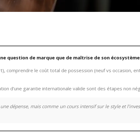
une question de marque que de maîtrise de son écosystème
ort), comprendre le coût total de possession (neuf vs occasion, ent
ation d’une garantie internationale valide sont des étapes non né
e dépense, mais comme un cours intensif sur le style et l’inves