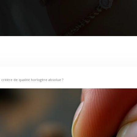
 critère de qualité horlogère absolue ?