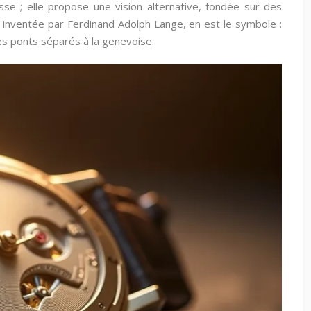
sse ; elle propose une vision alternative, fondée sur des
, inventée par Ferdinand Adolph Lange, en est le symbole :
es ponts séparés à la genevoise.