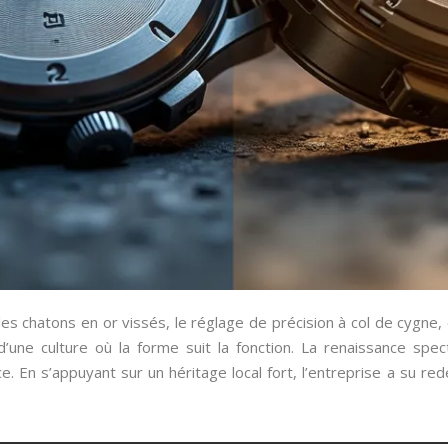
 les chatons en or vissés, le réglage de précision à col de cygne
 d’une culture où la forme suit la fonction. La renaissance sp
nce. En s’appuyant sur un héritage local fort, l’entreprise a su 