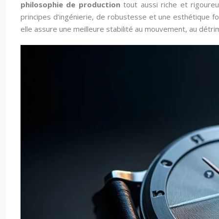
philosophie de production
tout aussi riche et rigoureu
principes d’ingénierie, de robustesse et une esthétique fo
elle assure une meilleure stabilité au mouvement, au détri