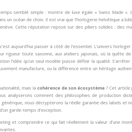
gtemps semblé simple : montre de luxe égale « Swiss Made ». C
ans un océan de choix. Il est vrai que l’horlogerie helvétique a b
Genève. Cette réputation repose sur des piliers solides : des m
’est aujourd’hui passer à côté de l’essentiel. L’univers horloger 
r rigueur toute saxonne, aux ateliers japonais, où la quête de l
 l’idée qu’un seul modèle puisse définir la qualité. S’arrêter a
mouvement manufacture, ou la différence entre un héritage auth
nationalité, mais la
cohérence de son écosystème
? Cet articl
 Nous analyserons comment des philosophies de production disti
nérique, nous décrypterons la réelle garantie des labels et no
ix d’un garde-temps d’exception.
keting et comprendre ce qui fait réellement la valeur d’une mont
ivantes.