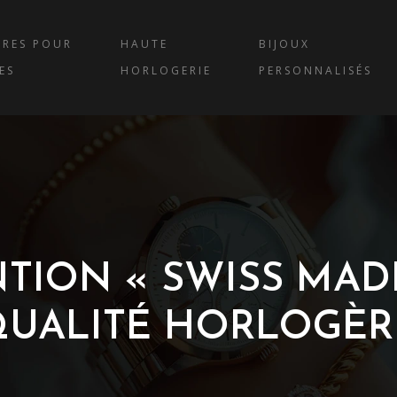
RES POUR
HAUTE
BIJOUX
ES
HORLOGERIE
PERSONNALISÉS
ION « SWISS MADE
QUALITÉ HORLOGÈR