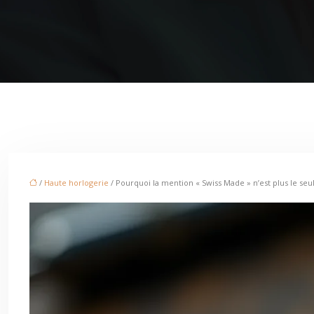
/
Haute horlogerie
/ Pourquoi la mention « Swiss Made » n’est plus le seul