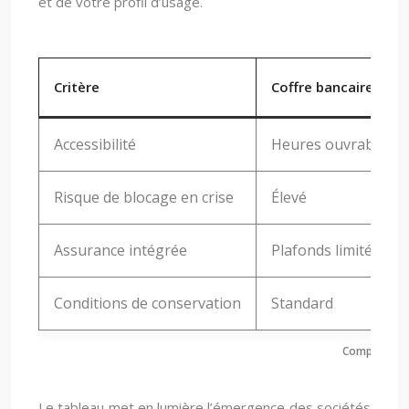
et de votre profil d’usage.
Critère
Coffre bancaire
Accessibilité
Heures ouvrables 
Risque de blocage en crise
Élevé
Assurance intégrée
Plafonds limités
Conditions de conservation
Standard
Comparaison 
Le tableau met en lumière l’émergence des sociétés